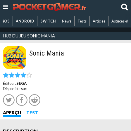
iOS
ANDROID
SWITCH
News
Tests
Articles
Astuces et 
HUB DU JEU SONIC MANIA
Sonic Mania
Éditeur:
SEGA
Disponible sur:
APERÇU
TEST