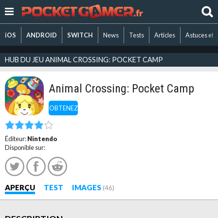
iOS
ANDROID
SWITCH
News
Tests
Articles
Astuces et 
HUB DU JEU ANIMAL CROSSING: POCKET CAMP
Animal Crossing: Pocket Camp
OBTENEZ
Éditeur:
Nintendo
Disponible sur:
APERÇU
TEST
IMAGES
(46)