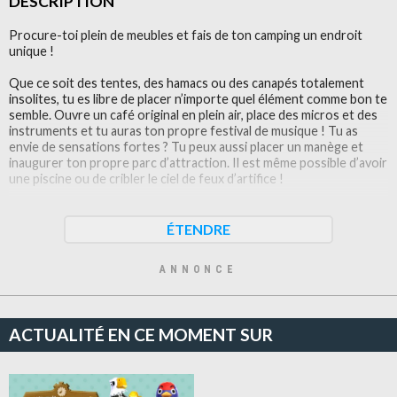
DESCRIPTION
Procure-toi plein de meubles et fais de ton camping un endroit
unique !
Que ce soit des tentes, des hamacs ou des canapés totalement
insolites, tu es libre de placer n’importe quel élément comme bon te
semble. Ouvre un café original en plein air, place des micros et des
instruments et tu auras ton propre festival de musique ! Tu as
envie de sensations fortes ? Tu peux aussi placer un manège et
inaugurer ton propre parc d’attraction. Il est même possible d’avoir
une piscine ou de cribler le ciel de feux d’artifice !
◆ Personnalise ton camping, ton camping-car et ton chalet au gré
de tes envies.
ÉTENDRE
◆Collectionne des éléments à thème en participant aux tournois
ANNONCE
de pêche et aux événements de jardinage qui ont lieu tout le long
de l’année.
◆ Choisis parmi une liste grandissante de plus de 1000 meubles et
ACTUALITÉ EN CE MOMENT SUR
300 vêtements et accessoires.
◆ Rencontre plus de 100 campeurs avec des personnalités
attachantes.