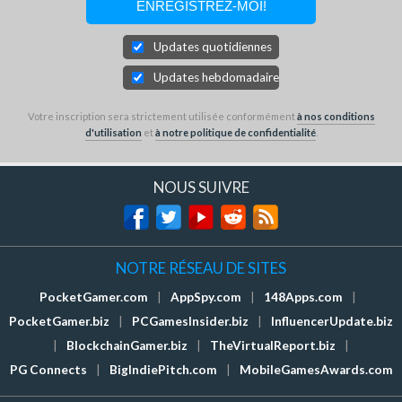
Updates quotidiennes
Updates hebdomadaires
Votre inscription sera strictement utilisée conformément
à nos conditions
d'utilisation
et
à notre politique de confidentialité
.
NOUS SUIVRE
NOTRE RÉSEAU DE SITES
PocketGamer.com
|
AppSpy.com
|
148Apps.com
|
PocketGamer.biz
|
PCGamesInsider.biz
|
InfluencerUpdate.biz
|
BlockchainGamer.biz
|
TheVirtualReport.biz
|
PG Connects
|
BigIndiePitch.com
|
MobileGamesAwards.com