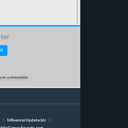
tter
e de confidentialité
.
|
InfluencerUpdate.biz
|
bileGamesAwards.com