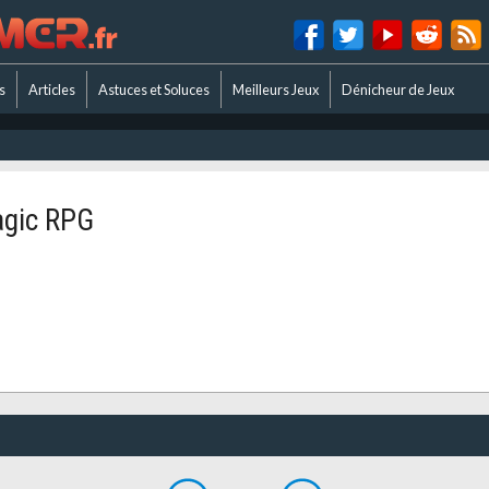
s
Articles
Astuces et Soluces
Meilleurs Jeux
Dénicheur de Jeux
agic RPG