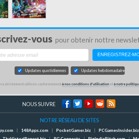
scrivez-vous
pour obtenir nottre newsle
Updates quotidiennes
Updates hebdomadaires
sera strictement utilisée conformément
à nos conditions d'utilisation
et
à notre politiqu
NOUS SUIVRE
NOTRE RÉSEAU DE SITES
py.com
|
148Apps.com
|
PocketGamer.biz
|
PCGamesInsider.biz
TheVirtualReport.biz
|
PG Connects
|
BigIndiePitch.com
|
Mo