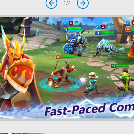
1
/
4