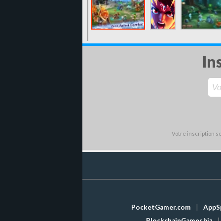
In
Votre inscription 
PocketGamer.com
|
AppS
BlockchainGamer.biz
|