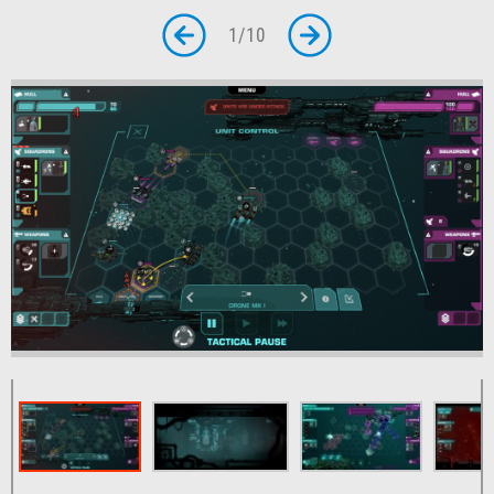
1
/
10