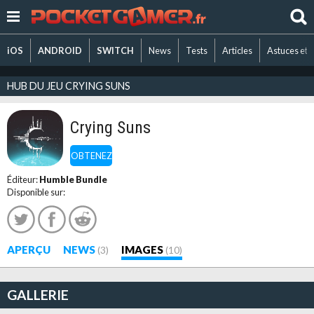
iOS
ANDROID
SWITCH
News
Tests
Articles
Astuces et 
HUB DU JEU CRYING SUNS
Crying Suns
OBTENEZ
Éditeur:
Humble Bundle
Disponible sur:
APERÇU
NEWS
IMAGES
(3)
(10)
GALLERIE