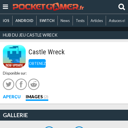
iOS
ANDROID
SWITCH
News
Tests
Articles
Astuces et 
HUB DU JEU CASTLE WRECK
Castle Wreck
OBTENEZ
Disponible sur:
APERÇU
IMAGES
(2)
GALLERIE