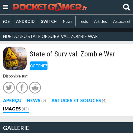
iOS
ANDROID
SWITCH
News
Tests
Articles
Astuces et 
HUB DU JEU STATE OF SURVIVAL: ZOMBIE WAR
State of Survival: Zombie War
OBTENEZ
Disponible sur:
APERÇU
NEWS
ASTUCES ET SOLUCES
(9)
(4)
IMAGES
(43)
GALLERIE