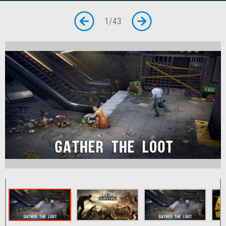
1
/
43