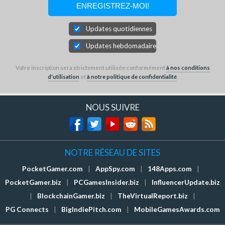
Updates quotidiennes
Updates hebdomadaires
Votre inscription sera strictement utilisée conformément
à nos conditions
d'utilisation
et
à notre politique de confidentialité
.
NOUS SUIVRE
NOTRE RÉSEAU DE SITES
PocketGamer.com
|
AppSpy.com
|
148Apps.com
|
PocketGamer.biz
|
PCGamesInsider.biz
|
InfluencerUpdate.biz
|
BlockchainGamer.biz
|
TheVirtualReport.biz
|
PG Connects
|
BigIndiePitch.com
|
MobileGamesAwards.com