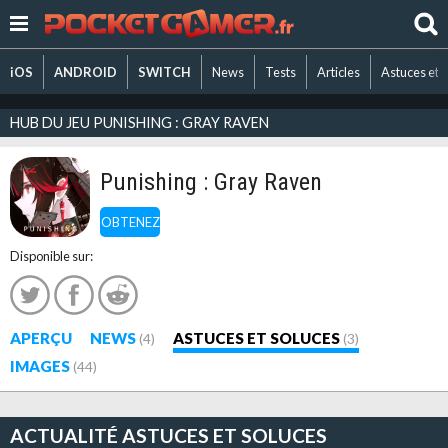
iOS
ANDROID
SWITCH
News
Tests
Articles
Astuces et 
HUB DU JEU PUNISHING : GRAY RAVEN
Punishing : Gray Raven
OBTENEZ
Disponible sur:
APERÇU
NEWS
ASTUCES ET SOLUCES
(4)
(3)
IMAGES
(44)
ACTUALITÉ ASTUCES ET SOLUCES