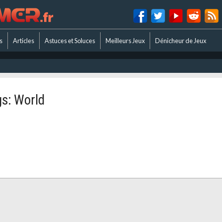
s
Articles
Astuces et Soluces
Meilleurs Jeux
Dénicheur de Jeux
gs: World