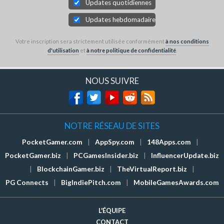
Updates quotidiennes
Updates hebdomadaires
Votre inscription sera strictement utilisée conformément
à nos conditions
d'utilisation
et
à notre politique de confidentialité
.
NOUS SUIVRE
NOTRE RÉSEAU DE SITES
PocketGamer.com
|
AppSpy.com
|
148Apps.com
|
PocketGamer.biz
|
PCGamesInsider.biz
|
InfluencerUpdate.biz
|
BlockchainGamer.biz
|
TheVirtualReport.biz
|
PG Connects
|
BigIndiePitch.com
|
MobileGamesAwards.com
L'ÉQUIPE
CONTACT