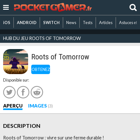
iOS
ANDROID
SWITCH
News
Tests
Articles
Astuces et 
HUB DU JEU ROOTS OF TOMORROW
Roots of Tomorrow
OBTENEZ
Disponible sur:
APERÇU
IMAGES
(3)
DESCRIPTION
Roots of Tomorrow : vivre sur une ferme durable !