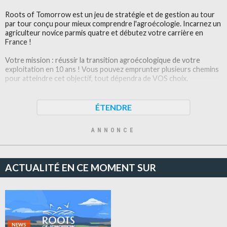
Roots of Tomorrow est un jeu de stratégie et de gestion au tour
par tour conçu pour mieux comprendre l'agroécologie. Incarnez un
agriculteur novice parmis quatre et débutez votre carrière en
France !
Votre mission : réussir la transition agroécologique de votre
exploitation en 10 ans ! Vous pouvez emprunter plusieurs chemins
pour atteindre cet objectif, tout dépendra de VOS choix.
Bienvenue sur votre ferme !
ÉTENDRE
Région Bretagne. Elevage porcin polyculture
ANNONCE
Région Grand Est. Elevage bovin polyculture
Région Sud PACA: Elevage ovin polyculture
De nouvelles régions à venir bientôt !
ACTUALITÉ EN CE MOMENT SUR
Gérez une équipe !
Vous ne serez pas seul sur votre exploitation, affectez des tâches
à vos employés ! Il y a beaucoup de pain sur la planche : semer,
nourrir vos animaux, nettoyer, fertiliser et même accueillir des
touristes !
NEWS