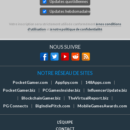
Updates quotidiennes
Updates hebdomadaires
Votre inscription sera strictement utilisée conformément
à nos conditions
d'utilisation
et
à notre politique de confidentialité
.
NOUS SUIVRE
NOTRE RÉSEAU DE SITES
PocketGamer.com
|
AppSpy.com
|
148Apps.com
|
PocketGamer.biz
|
PCGamesInsider.biz
|
InfluencerUpdate.biz
|
BlockchainGamer.biz
|
TheVirtualReport.biz
|
PG Connects
|
BigIndiePitch.com
|
MobileGamesAwards.com
L'ÉQUIPE
CONTACT