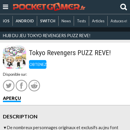
iOS
ANDROID
SWITCH
News
Tests
Articles
Astuces et 
HUB DU JEU TOKYO REVENGERS PUZZ REVE!
Tokyo Revengers PUZZ REVE!
OBTENEZ
Disponible sur:
APERÇU
DESCRIPTION
▼De nombreux personnages originaux et exclusifs au jeu font