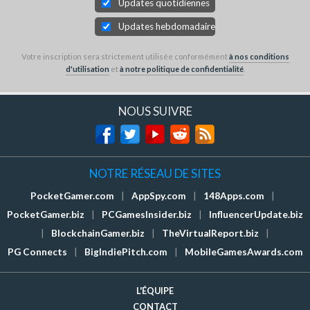
Updates quotidiennes
Updates hebdomadaires
Votre inscription sera strictement utilisée conformément
à nos conditions
d'utilisation
et
à notre politique de confidentialité
.
NOUS SUIVRE
NOTRE RÉSEAU DE SITES
PocketGamer.com
|
AppSpy.com
|
148Apps.com
|
PocketGamer.biz
|
PCGamesInsider.biz
|
InfluencerUpdate.biz
|
BlockchainGamer.biz
|
TheVirtualReport.biz
|
PG Connects
|
BigIndiePitch.com
|
MobileGamesAwards.com
L'ÉQUIPE
CONTACT