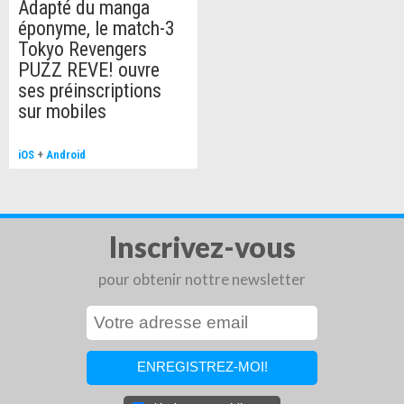
Adapté du manga
éponyme, le match-3
▼Avertissement
Tokyo Revengers
PUZZ REVE! ouvre
Cette application est distribuée avec l'autorisation officielle des
ses préinscriptions
ayants droit.
sur mobiles
iOS
+
Android
Inscrivez-vous
pour obtenir nottre newsletter