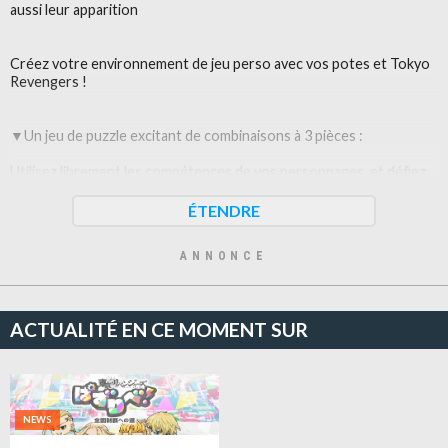
aussi leur apparition
Créez votre environnement de jeu perso avec vos potes et Tokyo
Revengers !
▼Un jeu de puzzle excitant de combinaisons à 3 pièces :
Utilisez librement les compétences de vos personnages, et défiez
de puissants boss !
ÉTENDRE
Et d'autres encore à venir !
ANNONCE
Site officiel :
ACTUALITÉ EN CE MOMENT SUR
https://global.tokyo-revengers-game.com/
Compte officiel Twitter :
NEWS
https://twitter.com/toman_game_w