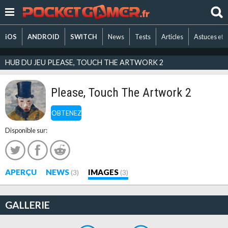
iOS
ANDROID
SWITCH
News
Tests
Articles
Astuces et 
HUB DU JEU PLEASE, TOUCH THE ARTWORK 2
Please, Touch The Artwork 2
OBTENEZ
Disponible sur:
APERÇU
NEWS
IMAGES
(3)
(3)
GALLERIE