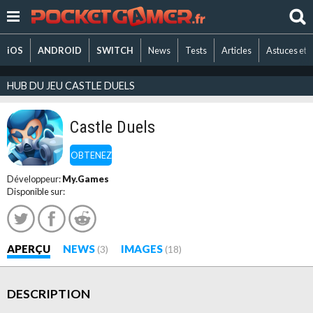
iOS
ANDROID
SWITCH
News
Tests
Articles
Astuces et 
HUB DU JEU CASTLE DUELS
Castle Duels
OBTENEZ
Développeur:
My.Games
Disponible sur:
APERÇU
NEWS
IMAGES
(3)
(18)
DESCRIPTION