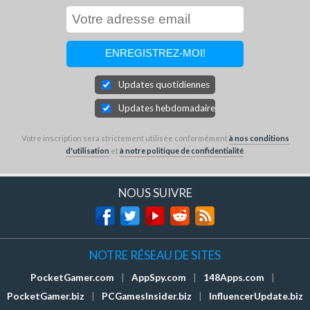
Updates quotidiennes
Updates hebdomadaires
Votre inscription sera strictement utilisée conformément
à nos conditions
d'utilisation
et
à notre politique de confidentialité
.
NOUS SUIVRE
NOTRE RÉSEAU DE SITES
PocketGamer.com
|
AppSpy.com
|
148Apps.com
|
PocketGamer.biz
|
PCGamesInsider.biz
|
InfluencerUpdate.biz