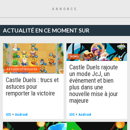
ANNONCE
ACTUALITÉ EN CE MOMENT SUR
NEWS
Castle Duels rajoute
ASTUCES ET SOLUCES
un mode JcJ, un
Castle Duels : trucs et
événement et bien
astuces pour
plus dans une
remporter la victoire
nouvelle mise à jour
majeure
iOS
+
Android
iOS
+
Android