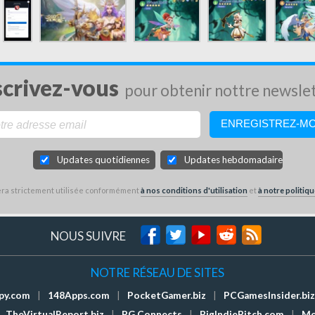
scrivez-vous
pour obtenir nottre newsle
Updates quotidiennes
Updates hebdomadaires
sera strictement utilisée conformément
à nos conditions d'utilisation
et
à notre politiqu
NOUS SUIVRE
NOTRE RÉSEAU DE SITES
py.com
|
148Apps.com
|
PocketGamer.biz
|
PCGamesInsider.biz
TheVirtualReport.biz
|
PG Connects
|
BigIndiePitch.com
|
Mo