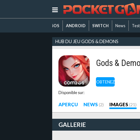
iOS
ANDROID
SWITCH
News
Test
HUB DU JEU GODS & DEMONS
Gods & Dem
OBTENEZ
Disponible sur:
APERÇU
NEWS
IMAGES
(2)
(21)
GALLERIE