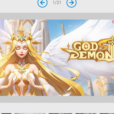
1
/
21