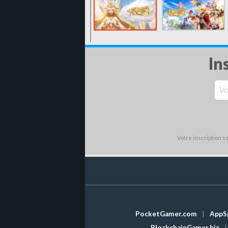
In
Votre inscription 
PocketGamer.com
|
AppS
BlockchainGamer.biz
|