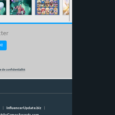
tter
e de confidentialité
.
|
InfluencerUpdate.biz
|
bileGamesAwards.com