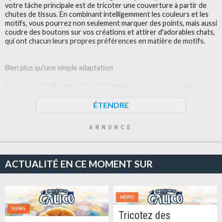
votre tâche principale est de tricoter une couverture à partir de
chutes de tissus. En combinant intelligemment les couleurs et les
motifs, vous pourrez non seulement marquer des points, mais aussi
coudre des boutons sur vos créations et attirer d'adorables chats,
qui ont chacun leurs propres préférences en matière de motifs.
Bien plus qu'une simple adaptation
Dans le jeu Quilts and Cats of Calico, basé sur le jeu de plateau
Calico, vous plongez dans un monde chaleureux et douillet rempli
de chats adorables. Ici, le drap se froisse sous leurs pattes, et leurs
ÉTENDRE
ronronnements se font entendre. Un monde regorgeant de motifs
et de dessins attend les adeptes du tricot.
ANNONCE
Les fans de Calico découvriront également des surprises, comme
des variations des règles et des mécaniques dans le mode
ACTUALITÉ EN CE MOMENT SUR
campagne. De nouveaux scénarios viennent s'ajouter aux scénarios
déjà connus.
NEWS
Tricotez en solo ou avec des proches, ou faites de nouvelles
NEWS
connaissances
Tricotez des