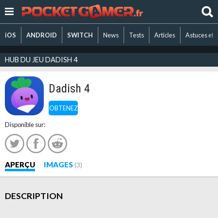
iOS
ANDROID
SWITCH
News
Tests
Articles
Astuces et 
HUB DU JEU DADISH 4
Dadish 4
OBTENEZ
Disponible sur:
APERÇU
IMAGES
(3)
DESCRIPTION