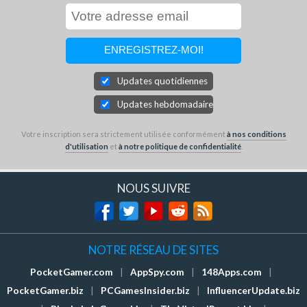
Updates quotidiennes
Updates hebdomadaires
Votre inscription sera strictement utilisée conformément
à nos conditions
d'utilisation
et
à notre politique de confidentialité
.
NOUS SUIVRE
NOTRE RÉSEAU DE SITES
PocketGamer.com
|
AppSpy.com
|
148Apps.com
|
PocketGamer.biz
|
PCGamesInsider.biz
|
InfluencerUpdate.biz