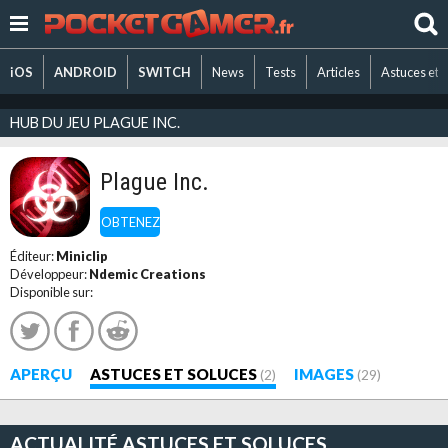
iOS
ANDROID
SWITCH
News
Tests
Articles
Astuces et 
HUB DU JEU PLAGUE INC.
Plague Inc.
OBTENEZ
Éditeur:
Miniclip
Développeur:
Ndemic Creations
Disponible sur:
APERÇU
ASTUCES ET SOLUCES
IMAGES
(2)
(29)
ACTUALITÉ ASTUCES ET SOLUCES