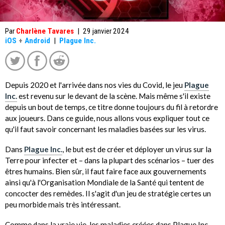
Par
Charlène Tavares
|
29 janvier 2024
iOS
+
Android
|
Plague Inc.
Depuis 2020 et l'arrivée dans nos vies du Covid, le jeu
Plague
Inc.
est revenu sur le devant de la scène. Mais même s'il existe
depuis un bout de temps, ce titre donne toujours du fil à retordre
aux joueurs. Dans ce guide, nous allons vous expliquer tout ce
qu'il faut savoir concernant les maladies basées sur les virus.
Dans
Plague Inc.
, le but est de créer et déployer un virus sur la
Terre pour infecter et – dans la plupart des scénarios – tuer des
êtres humains. Bien sûr, il faut faire face aux gouvernements
ainsi qu'à l'Organisation Mondiale de la Santé qui tentent de
concocter des remèdes. Il s'agit d'un jeu de stratégie certes un
peu morbide mais très intéressant.
Comme dans la vraie vie, les maladies créées dans Plague Inc.