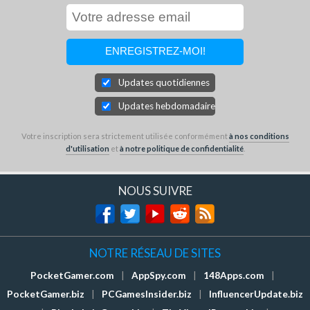
Updates quotidiennes
Updates hebdomadaires
Votre inscription sera strictement utilisée conformément
à nos conditions
d'utilisation
et
à notre politique de confidentialité
.
NOUS SUIVRE
NOTRE RÉSEAU DE SITES
PocketGamer.com
|
AppSpy.com
|
148Apps.com
|
PocketGamer.biz
|
PCGamesInsider.biz
|
InfluencerUpdate.biz