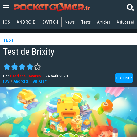
iOS
ANDROID
SWITCH
News
Tests
Articles
Astuces et 
TEST
Test de Brixity
Par
Charlène Tavares
|
24 août 2023
OBTENEZ
iOS
+
Android
|
BRIXITY