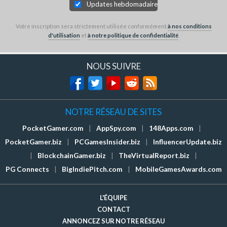
Updates hebdomadaires
Votre inscription sera strictement utilisée conformément
à nos conditions
d'utilisation
et
à notre politique de confidentialité
.
NOUS SUIVRE
NOTRE RÉSEAU DE SITES
PocketGamer.com
|
AppSpy.com
|
148Apps.com
|
PocketGamer.biz
|
PCGamesInsider.biz
|
InfluencerUpdate.biz
|
BlockchainGamer.biz
|
TheVirtualReport.biz
|
PG Connects
|
BigIndiePitch.com
|
MobileGamesAwards.com
L'ÉQUIPE
CONTACT
ANNONCEZ SUR NOTRE RÉSEAU