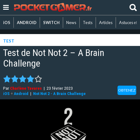
iOS
ANDROID
SWITCH
News
Tests
Articles
Astuces et 
TEST
Test de Not Not 2 – A Brain
Challenge
Par
Charlène Tavares
|
23 février 2023
OBTENEZ
iOS
+
Android
|
Not Not 2 - A Brain Challenge