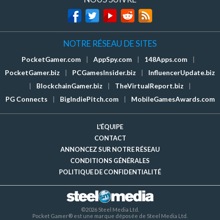
NOTRE RÉSEAU DE SITES
PocketGamer.com
|
AppSpy.com
|
148Apps.com
|
PocketGamer.biz
|
PCGamesInsider.biz
|
InfluencerUpdate.biz
|
BlockchainGamer.biz
|
TheVirtualReport.biz
|
PG Connects
|
BigIndiePitch.com
|
MobileGamesAwards.com
L'ÉQUIPE
CONTACT
ANNONCEZ SUR NOTRE RÉSEAU
CONDITIONS GÉNÉRALES
POLITIQUE DE CONFIDENTIALITÉ
©2026 Steel Media Ltd.
Pocket Gamer® est une marque déposée de Steel Media Ltd.