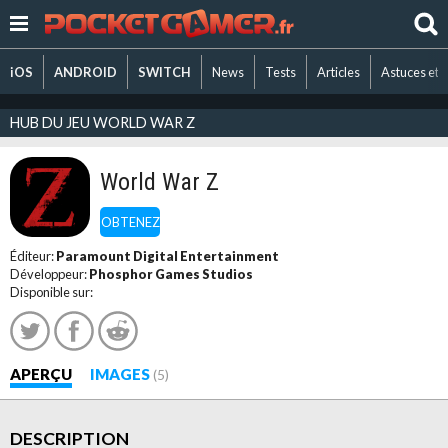
iOS
ANDROID
SWITCH
News
Tests
Articles
Astuces et 
HUB DU JEU WORLD WAR Z
World War Z
OBTENEZ
Éditeur:
Paramount Digital Entertainment
Développeur:
Phosphor Games Studios
Disponible sur:
APERÇU
IMAGES
(5)
DESCRIPTION