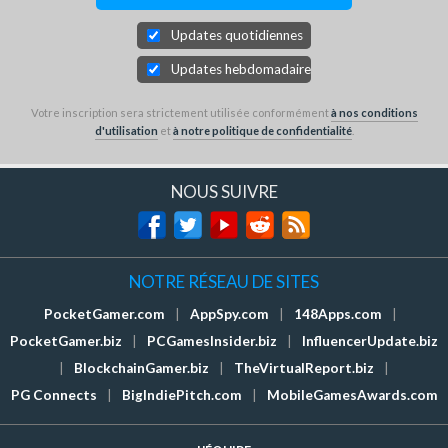
Updates quotidiennes
Updates hebdomadaires
Votre inscription sera strictement utilisée conformément
à nos conditions
d'utilisation
et
à notre politique de confidentialité
.
NOUS SUIVRE
NOTRE RÉSEAU DE SITES
PocketGamer.com
|
AppSpy.com
|
148Apps.com
|
PocketGamer.biz
|
PCGamesInsider.biz
|
InfluencerUpdate.biz
|
BlockchainGamer.biz
|
TheVirtualReport.biz
|
PG Connects
|
BigIndiePitch.com
|
MobileGamesAwards.com