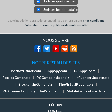
Updates quotidiennes
Updates hebdomadaires
Votre inscription sera strictement utilisée conformément
à nos conditions
d'utilisation
et
à notre politique de confidentialité
.
NOUS SUIVRE
NOTRE RÉSEAU DE SITES
PocketGamer.com
|
AppSpy.com
|
148Apps.com
|
PocketGamer.biz
|
PCGamesInsider.biz
|
InfluencerUpdate.biz
|
BlockchainGamer.biz
|
TheVirtualReport.biz
|
PG Connects
|
BigIndiePitch.com
|
MobileGamesAwards.com
L'ÉQUIPE
CONTACT