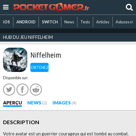
iOS
ANDROID
SWITCH
News
Tests
Articles
Astuces et 
HUB DU JEU NIFFELHEIM
Niffelheim
OBTENEZ
Disponible sur:
APERÇU
NEWS
IMAGES
(2)
(4)
DESCRIPTION
Votre avatar est un guerrier courageux qui est tombé au combat.