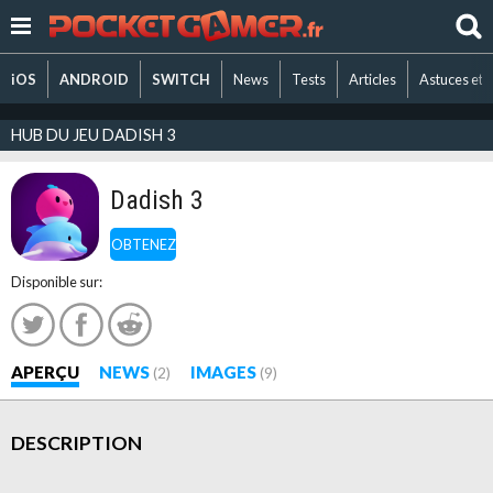
iOS
ANDROID
SWITCH
News
Tests
Articles
Astuces et 
HUB DU JEU DADISH 3
Dadish 3
OBTENEZ
Disponible sur:
APERÇU
NEWS
IMAGES
(2)
(9)
DESCRIPTION