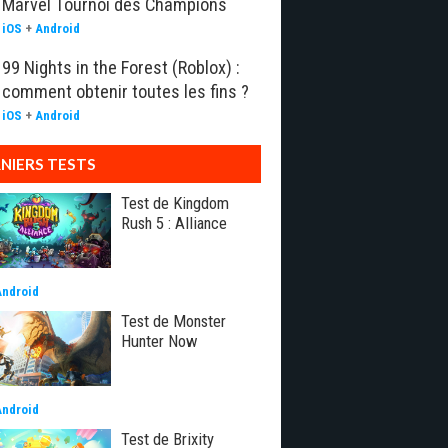
Marvel Tournoi des Champions
iOS
+
Android
99 Nights in the Forest (Roblox) :
comment obtenir toutes les fins ?
iOS
+
Android
NIERS TESTS
Test de Kingdom
Rush 5 : Alliance
Android
Test de Monster
Hunter Now
Android
Test de Brixity