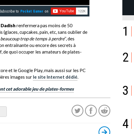
Subscribe to
Pocket Gamer
on
e
Dadish
renfermera pas moins de 50
1
 (glaces, cupcakes, pain, etc, sans oublier de
t beaucoup trop de temps à perdre
’’, des
on entraînante ou encore des secrets à
ef, de quoi occuper les amateurs de plates-
2
tore et le Google Play, mais aussi sur les PC
ières images sur
le site Internet dédié
.
3
ant cet adorable jeu de plates-formes
4