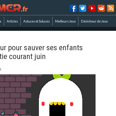
s
Articles
Astuces et Soluces
Meilleurs Jeux
Dénicheur de Jeux
our pour sauver ses enfants
ie courant juin
s