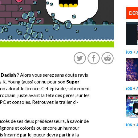
DER
iOS
+
x
Dadish
? Alors vous serez sans doute ravis
 K. Young (aussi connu pour son
Super
son adorable licence. Cet épisode, sobrement
iOS
+
prochain, juste avant la fête des pères, sur les
 PC et consoles. Retrouvez le trailer ci-
succès de ses deux prédécesseurs, à savoir de
iOS
+
mignons et colorés ou encore un humour
dis incarné par le joueur devra partir à la