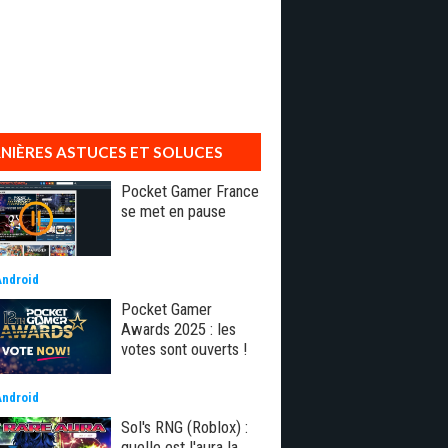
NIÈRES ASTUCES ET SOLUCES
Pocket Gamer France
se met en pause
Android
Pocket Gamer
Awards 2025 : les
votes sont ouverts !
Android
Sol's RNG (Roblox) :
quelle est l'aura la