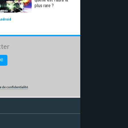
plus rare ?
Android
tter
e de confidentialité
.