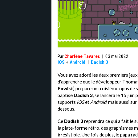
Par
Charlène Tavares
|
03 mai 2022
iOS
+
Android
|
Dadish 3
Vous avez adoré les deux premiers jeu
d’apprendre que le développeur Thomas
Fowlst
) prépare un troisième opus de 
baptisé
Dadish 3
, se lancera le 15 juin 
supports
iOS
et
Android
, mais aussi sur
dessous.
Ce
Dadish 3
reprendra ce qui a fait le 
la plate-forme rétro, des graphismes 
irrésistible. Une fois de plus, le papa ra