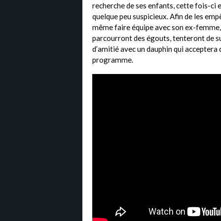
recherche de ses enfants, cette fois-ci
quelque peu suspicieux. Afin de les empê
même faire équipe avec son ex-femme,
parcourront des égouts, tenteront de su
d’amitié avec un dauphin qui acceptera 
programme.