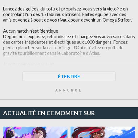
Lancez des gelées, du tofu et propulsez-vous vers la victoire en
contrôlant l'un des 15 fabuleux Strikers. Faites équipe avec des
amis et venez à bout de vos rivaux pour devenir un Omega Striker.
Aucun match n'est identique
Dégommez, explosez, rebondissez et chargez vos adversaires dans
des cartes trépidantes et électriques aux 1000 dangers. Foncez
pied au plancher sur la carte Village d’Oni et évitez un puits de
gravité tourbillonnant dans le Laboratoire d’Atlas.
Jouez comme vous voulez
Obtenez des crédits pour déverrouiller de puissants nouveaux
Strikers, disposant chacun de capacités uniques. Créez votre
ÉTENDRE
propre style de jeu avec des entraînements, puis améliorez votre
apparence avec des tenus et des émotes.
ANNONCE
Grands changements saisonniers
Omega Strikers évoluera constamment avec chaque saison en
apportant de nouveaux Strikers ainsi que des cartes
ACTUALITÉ EN CE MOMENT SUR
supplémentaires, des objets à déverrouiller et de nouvelles façons
de jouer.
Certains contenus affichés peuvent nécessiter un achat dans la
boutique du jeu, et leur disponibilité peut varier. Contient des