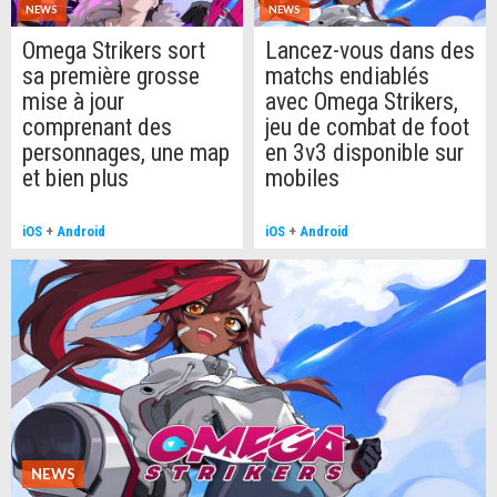
NEWS
NEWS
achats en jeu.
Omega Strikers sort
Lancez-vous dans des
sa première grosse
matchs endiablés
mise à jour
avec Omega Strikers,
comprenant des
jeu de combat de foot
personnages, une map
en 3v3 disponible sur
et bien plus
mobiles
iOS
+
Android
iOS
+
Android
NEWS