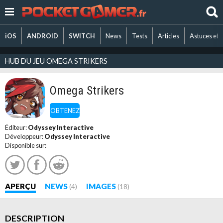
iOS
ANDROID
SWITCH
News
Tests
Articles
Astuces et 
HUB DU JEU OMEGA STRIKERS
Omega Strikers
OBTENEZ
Éditeur:
Odyssey Interactive
Développeur:
Odyssey Interactive
Disponible sur:
APERÇU
NEWS
IMAGES
(4)
(18)
DESCRIPTION