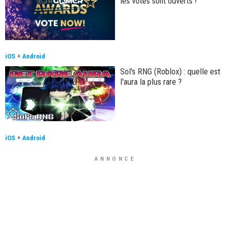
les votes sont ouverts !
iOS
+
Android
Sol's RNG (Roblox) : quelle est
l'aura la plus rare ?
iOS
+
Android
ANNONCE