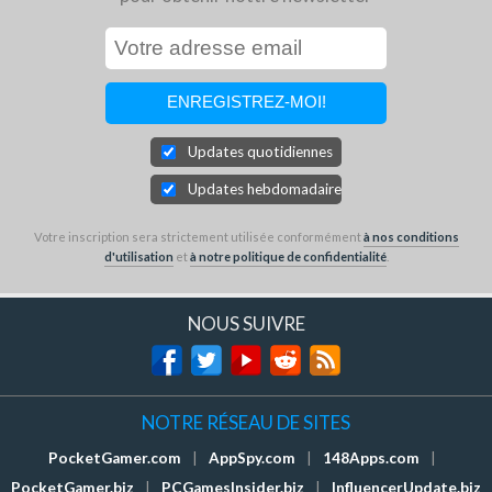
Updates quotidiennes
Updates hebdomadaires
Votre inscription sera strictement utilisée conformément
à nos conditions
d'utilisation
et
à notre politique de confidentialité
.
NOUS SUIVRE
NOTRE RÉSEAU DE SITES
PocketGamer.com
|
AppSpy.com
|
148Apps.com
|
PocketGamer.biz
|
PCGamesInsider.biz
|
InfluencerUpdate.biz