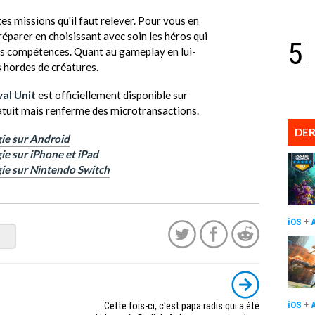
es missions qu'il faut relever. Pour vous en
éparer en choisissant avec soin les héros qui
5
rs compétences. Quant au gameplay en lui-
 hordes de créatures.
val Unit
est officiellement disponible sur
gratuit mais renferme des microtransactions.
DER
gie sur Android
ie sur iPhone et iPad
gie sur Nintendo Switch
iOS
+
iOS
+
Cette fois-ci, c'est papa radis qui a été