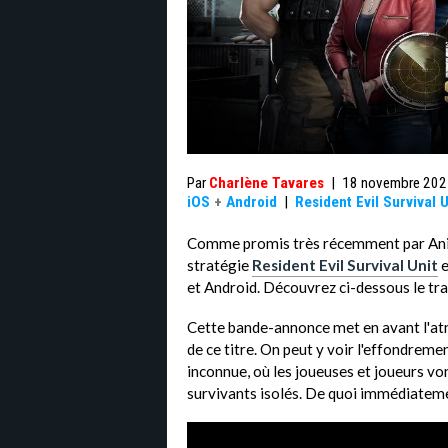
Par
Charlène Tavares
|
18 novembre 202
iOS
+
Android
|
Resident Evil Survival U
Comme promis très récemment par Anipl
stratégie
Resident Evil Survival Unit
e
et Android. Découvrez ci-dessous le tr
Cette bande-annonce met en avant l'at
de ce titre. On peut y voir l'effondreme
inconnue, où les joueuses et joueurs vo
survivants isolés. De quoi immédiatem