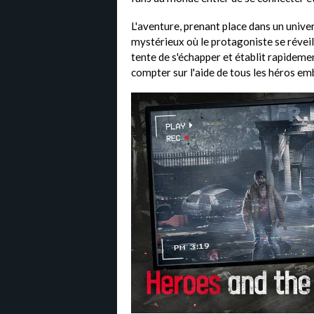
L'aventure, prenant place dans un univer
mystérieux où le protagoniste se réveil
tente de s'échapper et établit rapidemen
compter sur l'aide de tous les héros em