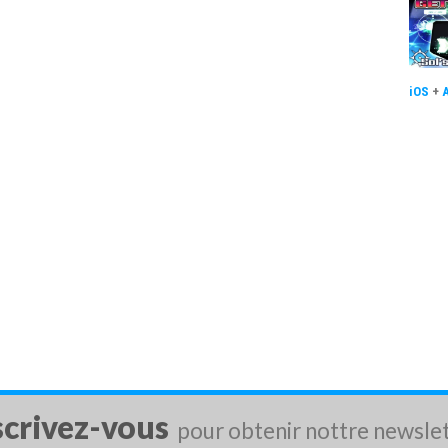
iOS
+
scrivez-vous
pour obtenir nottre newsle