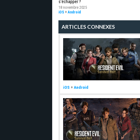
s'échapper ?
18 novembre 2025
iOS
+
Android
ARTICLES CONNEXES
iOS
+
Android