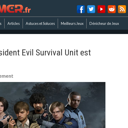
s
Articles
Astuces et Soluces
Meilleurs Jeux
Dénicheur de Jeux
sident Evil Survival Unit est
cement