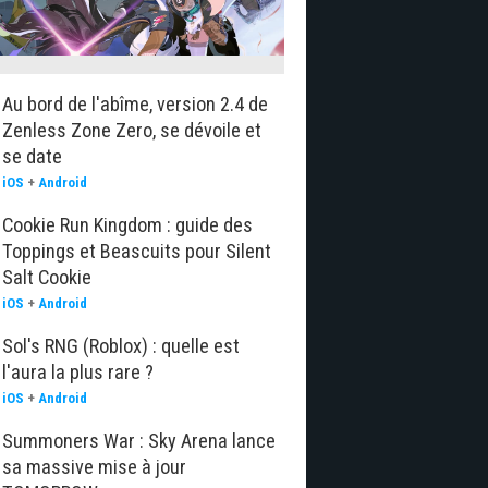
Au bord de l'abîme, version 2.4 de
Zenless Zone Zero, se dévoile et
se date
iOS
+
Android
Cookie Run Kingdom : guide des
Toppings et Beascuits pour Silent
Salt Cookie
iOS
+
Android
Sol's RNG (Roblox) : quelle est
l'aura la plus rare ?
iOS
+
Android
Summoners War : Sky Arena lance
sa massive mise à jour