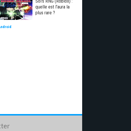
Sol's RNG (Roblox) :
quelle est l'aura la
plus rare ?
Android
tter