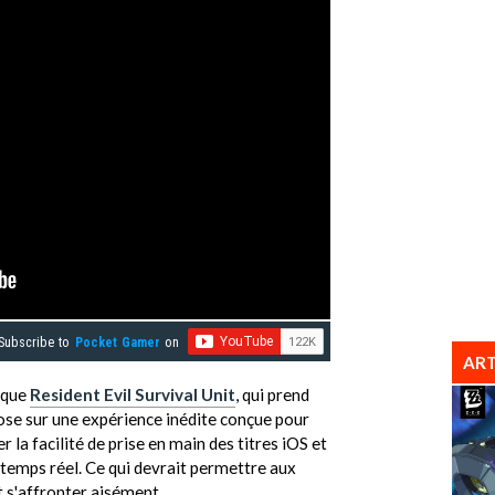
Subscribe to
Pocket Gamer
on
ART
 que
Resident Evil Survival Unit
, qui prend
pose sur une expérience inédite conçue pour
ier la facilité de prise en main des titres iOS et
 temps réel. Ce qui devrait permettre aux
 s'affronter aisément.