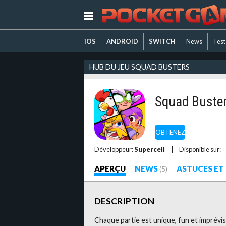
iOS
ANDROID
SWITCH
News
Test
HUB DU JEU SQUAD BUSTERS
Squad Buste
OBTENEZ
Développeur:
Supercell
|
Disponible sur:
APERÇU
NEWS
ASTUCES ET
(5)
DESCRIPTION
Chaque partie est unique, fun et imprévis