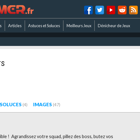
s
Articles
Astuces et Soluces
Meilleurs Jeux
Dénicheur de Jeux
rs
 SOLUCES
IMAGES
(4)
(47)
ible ! Agrandissez votre squad, pillez des boss, butez vos