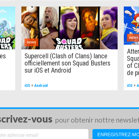
e propre room pour jouer en groupe ! Affrontez vos amis et
ure squad et décrochera la victoire ! C'est le meilleur moyen de
festivités !
Le gobelin qui s'enfuit avec vos gemmes ! Squad, en avant !
NEWS
NEWS
Atte
ces
Supercell (Clash of Clans) lance
Squa
officiellement son Squad Busters
of C
sur iOS et Android
de p
iOS
+
Android
iOS
+
A
scrivez-vous
pour obtenir nottre newsle