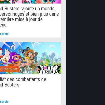
d Busters rajoute un monde,
personnages et bien plus dans
remière mise à jour de
enu
ndroid
ES ET SOLUCES
 list des combattants de
d Busters
ndroid