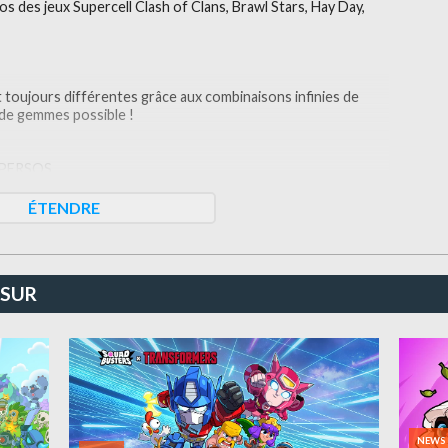
os des jeux Supercell Clash of Clans, Brawl Stars, Hay Day,
t toujours différentes grâce aux combinaisons infinies de
 de gemmes possible !
 PERSOS
ÉTENDRE
its persos. Faites-les évoluer pour qu'ils deviennent la
ouveau look et de formidables capacités !
 SUR
t au choix de persos toujours renouvelé, chacune de vos
ins voleurs, frappez des piñatas, recrutez des fantômes
velles tactiques et surprises à chaque partie !
NEWS