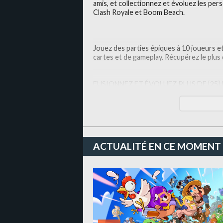
amis, et collectionnez et évoluez les pers
Clash Royale et Boom Beach.
Jouez des parties épiques à 10 joueurs e
cartes et de gameplay. Récupérez le plus
FUSIONNEZ ET ÉVOLUEZ PLUS DE [25]
Commencez l'aventure avec d'adorables p't
meilleure version d'eux-mêmes, avec un n
ACTUALITÉ EN CE MOMENT
LES MODS DÉCUPLENT LE FUN
Grâce aux dizaines de mods différents e
parties est unique. Poursuivez des gobel
royaux et plus encore ! Découvrez de nou