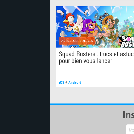
Vous êtes d'humeur sociale ? Créez votr
votre famille pour voir qui aura la meille
régler vos comptes ou de commencer les 
Qu'est-ce qui est p'tit et qui est vert ? 
ASTUCES ET SOLUCES
Squad Busters : trucs et astu
pour bien vous lancer
iOS
+
Android
In