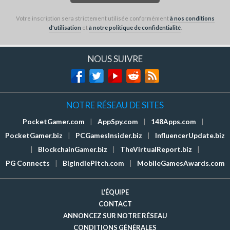
Votre inscription sera strictement utilisée conformément
à nos conditions
d'utilisation
et
à notre politique de confidentialité
.
NOUS SUIVRE
NOTRE RÉSEAU DE SITES
PocketGamer.com
|
AppSpy.com
|
148Apps.com
|
PocketGamer.biz
|
PCGamesInsider.biz
|
InfluencerUpdate.biz
|
BlockchainGamer.biz
|
TheVirtualReport.biz
|
PG Connects
|
BigIndiePitch.com
|
MobileGamesAwards.com
L'ÉQUIPE
CONTACT
ANNONCEZ SUR NOTRE RÉSEAU
CONDITIONS GÉNÉRALES