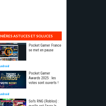
NIÈRES ASTUCES ET SOLUCES
Pocket Gamer France
se met en pause
Android
Pocket Gamer
Awards 2025 : les
votes sont ouverts !
Android
Sol's RNG (Roblox) :
quelle est l'aura la