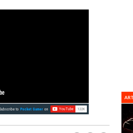
ART
Subscribe to
Pocket Gamer
on