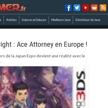
s
Articles
Astuces et Soluces
Meilleurs Jeux
Dénicheur de Jeux
ight : Ace Attorney en Europe !
lors de la Japan Expo devient une réalité avec le
.