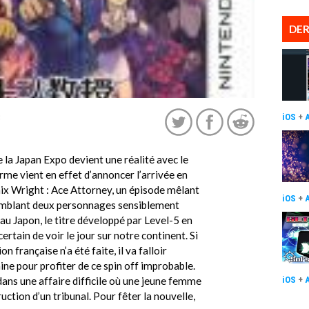
DER
3
iOS
+
e la Japan Expo devient une réalité avec le
rme vient en effet d’annoncer l’arrivée en
ix Wright : Ace Attorney, un épisode mêlant
iOS
+
emblant deux personnages sensiblement
 au Japon, le titre développé par Level-5 en
ertain de voir le jour sur notre continent. Si
 française n’a été faite, il va falloir
ine pour profiter de ce spin off improbable.
dans une affaire difficile où une jeune femme
iOS
+
uction d’un tribunal. Pour fêter la nouvelle,