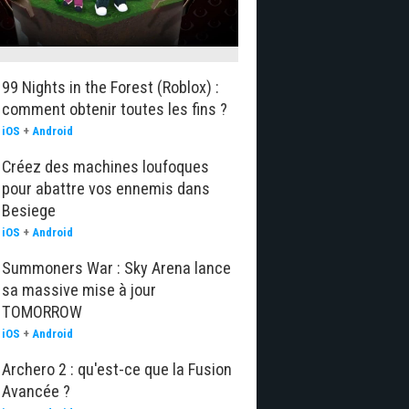
99 Nights in the Forest (Roblox) :
comment obtenir toutes les fins ?
iOS
+
Android
Créez des machines loufoques
pour abattre vos ennemis dans
Besiege
iOS
+
Android
Summoners War : Sky Arena lance
sa massive mise à jour
TOMORROW
iOS
+
Android
Archero 2 : qu'est-ce que la Fusion
Avancée ?