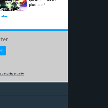
plus rare ?
Android
tter
e de confidentialité
.