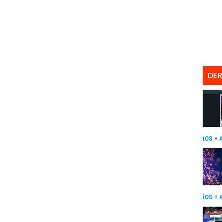
DER
iOS
+
iOS
+