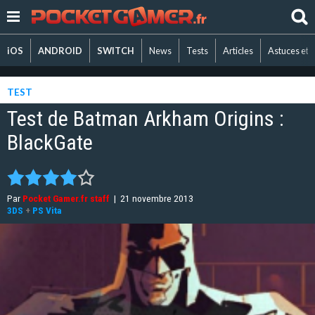
iOS
ANDROID
SWITCH
News
Tests
Articles
Astuces et 
TEST
Test de Batman Arkham Origins :
BlackGate
Par
Pocket Gamer.fr staff
|
21 novembre 2013
3DS
+
PS Vita