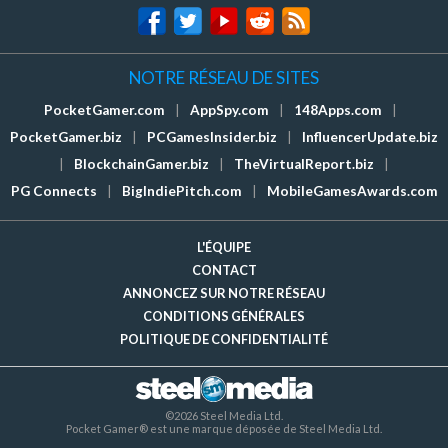
NOTRE RÉSEAU DE SITES
PocketGamer.com
|
AppSpy.com
|
148Apps.com
|
PocketGamer.biz
|
PCGamesInsider.biz
|
InfluencerUpdate.biz
|
BlockchainGamer.biz
|
TheVirtualReport.biz
|
PG Connects
|
BigIndiePitch.com
|
MobileGamesAwards.com
L'ÉQUIPE
CONTACT
ANNONCEZ SUR NOTRE RÉSEAU
CONDITIONS GÉNÉRALES
POLITIQUE DE CONFIDENTIALITÉ
©2026 Steel Media Ltd.
Pocket Gamer® est une marque déposée de Steel Media Ltd.