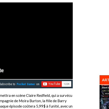
ART
Subscribe to
Pocket Gamer
on
mettra en scène Claire Redfield, qui a survécu
pagnie de Moira Burton, la fille de Barry
haque épisode coûtera 5,99$ à l’unité, avec un