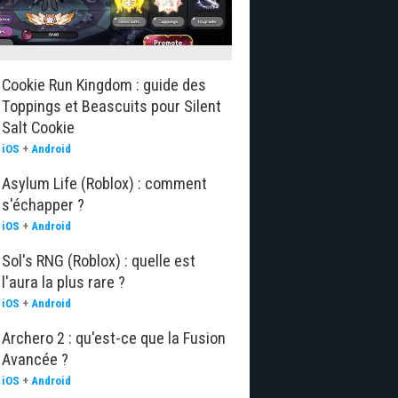
Cookie Run Kingdom : guide des
Toppings et Beascuits pour Silent
Salt Cookie
iOS
+
Android
Asylum Life (Roblox) : comment
s'échapper ?
iOS
+
Android
Sol's RNG (Roblox) : quelle est
l'aura la plus rare ?
iOS
+
Android
Archero 2 : qu'est-ce que la Fusion
Avancée ?
iOS
+
Android