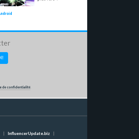
Android
tter
e de confidentialité
.
|
InfluencerUpdate.biz
|