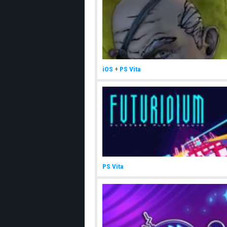
iOS
+
PS Vita
PS Vita