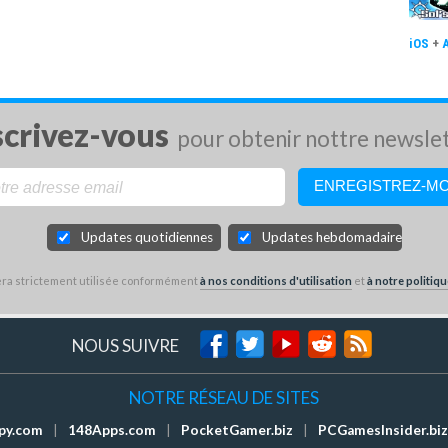
iOS
+
scrivez-vous
pour obtenir nottre newsle
Updates quotidiennes
Updates hebdomadaires
sera strictement utilisée conformément
à nos conditions d'utilisation
et
à notre politiqu
NOUS SUIVRE
NOTRE RÉSEAU DE SITES
py.com
|
148Apps.com
|
PocketGamer.biz
|
PCGamesInsider.biz