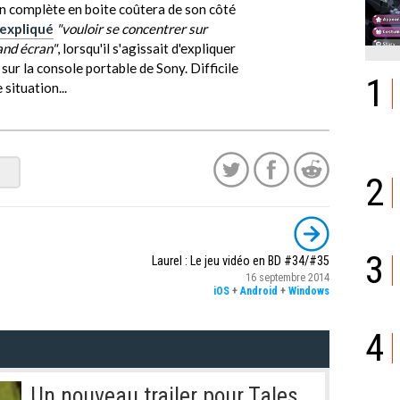
on complète en boite coûtera de son côté
expliqué
"vouloir se concentrer sur
rand écran"
, lorsqu'il s'agissait d'expliquer
sur la console portable de Sony. Difficile
1
situation...
2
3
Laurel : Le jeu vidéo en BD #34/#35
16 septembre 2014
iOS
+
Android
+
Windows
4
Un nouveau trailer pour Tales