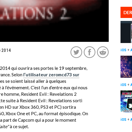
DER
e 2014
iOS
+
014 qui ouvrira ses portes le 19 septembre,
avance. Selon
l’utilisateur zeromcd73 sur
res se soient laissé aller à quelques
iOS
+
 à l’événement. C’est l’un d’entre eux qui nous
re homme, Resident Evil : Revelations 2
tte suite à Resident Evil : Revelations sorti
 en HD sur Xbox 360, PS3 et PC) sortira
60, Xbox One et PC, au format épisodique. On
a part de Capcom qui a pour le moment
iOS
+
aite"
à ce sujet.