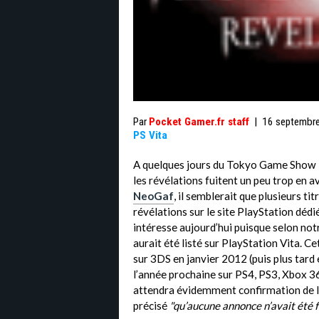
Par
Pocket Gamer.fr staff
|
16 septembr
PS Vita
A quelques jours du Tokyo Game Show 2
les révélations fuitent un peu trop en 
NeoGaf
, il semblerait que plusieurs tit
révélations sur le site PlayStation dédié
intéresse aujourd’hui puisque selon not
aurait été listé sur PlayStation Vita. Ce
sur 3DS en janvier 2012 (puis plus tard
l’année prochaine sur PS4, PS3, Xbox 3
attendra évidemment confirmation de l
précisé
"qu’aucune annonce n’avait été f