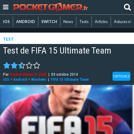
iOS
ANDROID
SWITCH
News
Tests
Articles
Astuces et 
TEST
Test de FIFA 15 Ultimate Team
Par
Pocket Gamer.fr staff
|
03 octobre 2014
OBTENEZ
iOS
+
Android
+
Windows
|
FIFA 15 Ultimate Team