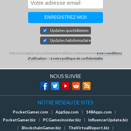
Updates quotidiennes
Updates hebdomadaires
Votre inscription sera strictement utilisée conformément
à nos conditions
d'utilisation
et
à notre politique de confidentialité
.
NOUS SUIVRE
NOTRE RÉSEAU DE SITES
PocketGamer.com
|
AppSpy.com
|
148Apps.com
|
PocketGamer.biz
|
PCGamesInsider.biz
|
InfluencerUpdate.biz
|
BlockchainGamer.biz
|
TheVirtualReport.biz
|