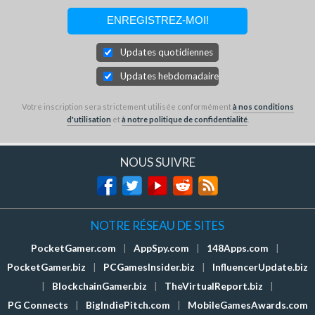
Updates quotidiennes
Updates hebdomadaires
Votre inscription sera strictement utilisée conformément
à nos conditions
d'utilisation
et
à notre politique de confidentialité
.
NOUS SUIVRE
NOTRE RÉSEAU DE SITES
PocketGamer.com
|
AppSpy.com
|
148Apps.com
|
PocketGamer.biz
|
PCGamesInsider.biz
|
InfluencerUpdate.biz
|
BlockchainGamer.biz
|
TheVirtualReport.biz
|
PG Connects
|
BigIndiePitch.com
|
MobileGamesAwards.com