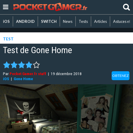
iOS
ANDROID
SWITCH
News
Tests
Articles
Astuces et 
TEST
Test de Gone Home
Par
Pocket Gamer.fr staff
|
19 décembre 2018
OBTENEZ
iOS
|
Gone Home