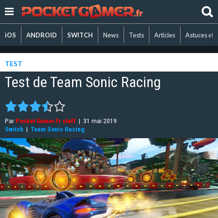
iOS
ANDROID
SWITCH
News
Tests
Articles
Astuces et 
TEST
Test de Team Sonic Racing
Par
Pocket Gamer.fr staff
|
31 mai 2019
Switch
|
Team Sonic Racing