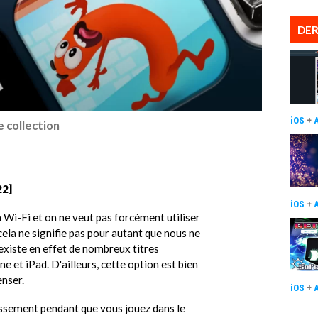
DER
iOS
+
e collection
22]
iOS
+
 Wi-Fi et on ne veut pas forcément utiliser
cela ne signifie pas pour autant que nous ne
 existe en effet de nombreux titres
e et iPad. D'ailleurs, cette option est bien
enser.
iOS
+
issement pendant que vous jouez dans le