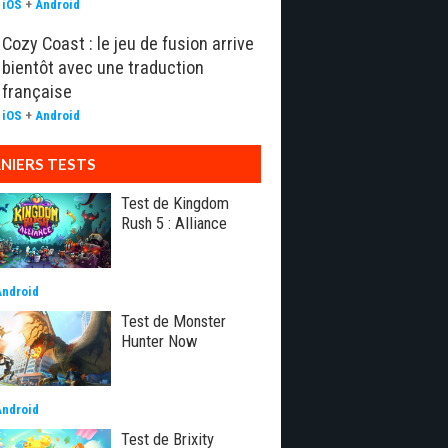
iOS
+
Android
Cozy Coast : le jeu de fusion arrive
bientôt avec une traduction
française
iOS
+
Android
NIERS TESTS
Test de Kingdom
Rush 5 : Alliance
Android
Test de Monster
Hunter Now
Android
Test de Brixity