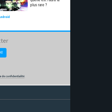
plus rare ?
Android
tter
e de confidentialité
.