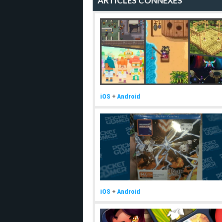
ARTICLES CONNEXES
iOS
+
Android
iOS
+
Android