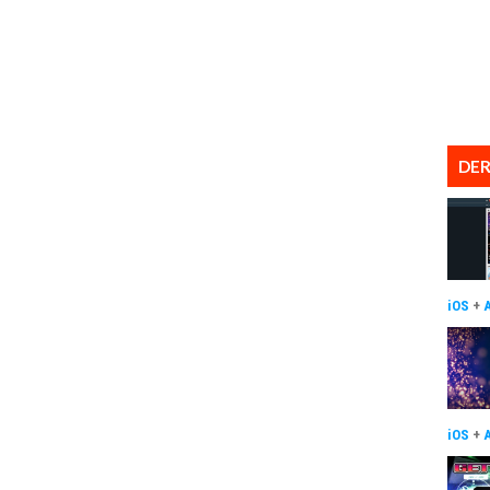
DER
iOS
+
iOS
+