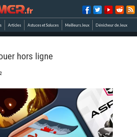
s
Articles
Astuces et Soluces
Meilleurs Jeux
Dénicheur de Jeux
ouer hors ligne
2