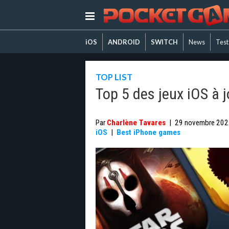
iOS
ANDROID
SWITCH
News
Test
TOP LIST
Top 5 des jeux iOS à j
Par
Charlène Tavares
|
29 novembre 202
iOS
|
Best iPhone games