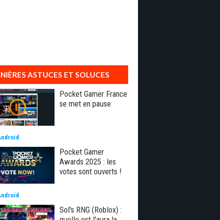
NIÈRES ASTUCES ET SOLUCES
Pocket Gamer France
se met en pause
Android
Pocket Gamer
Awards 2025 : les
votes sont ouverts !
Android
Sol's RNG (Roblox) :
quelle est l'aura la