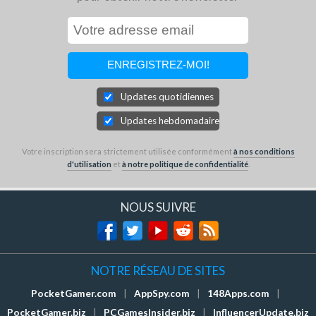
Updates quotidiennes
Updates hebdomadaires
Votre inscription sera strictement utilisée conformément
à nos conditions
d'utilisation
et
à notre politique de confidentialité
.
NOUS SUIVRE
NOTRE RÉSEAU DE SITES
PocketGamer.com
|
AppSpy.com
|
148Apps.com
|
PocketGamer.biz
|
PCGamesInsider.biz
|
InfluencerUpdate.biz