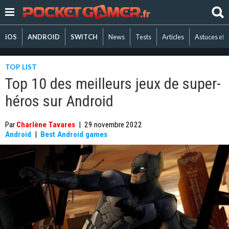
iOS
ANDROID
SWITCH
News
Tests
Articles
Astuces et 
TOP LIST
Top 10 des meilleurs jeux de super-
héros sur Android
Par
Charlène Tavares
|
29 novembre 2022
Android
|
Best Android games