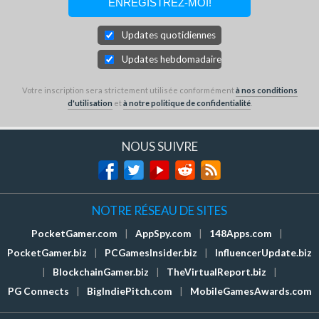
Updates quotidiennes
Updates hebdomadaires
Votre inscription sera strictement utilisée conformément
à nos conditions
d'utilisation
et
à notre politique de confidentialité
.
NOUS SUIVRE
NOTRE RÉSEAU DE SITES
PocketGamer.com
|
AppSpy.com
|
148Apps.com
|
PocketGamer.biz
|
PCGamesInsider.biz
|
InfluencerUpdate.biz
|
BlockchainGamer.biz
|
TheVirtualReport.biz
|
PG Connects
|
BigIndiePitch.com
|
MobileGamesAwards.com