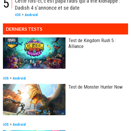
5
Cette fois-ci, c'est papa radis qui a été kidnappé :
Dadish 4 s'annonce et se date
iOS
+
Android
DERNIERS TESTS
Test de Kingdom Rush 5 :
Alliance
iOS
+
Android
Test de Monster Hunter Now
iOS
+
Android