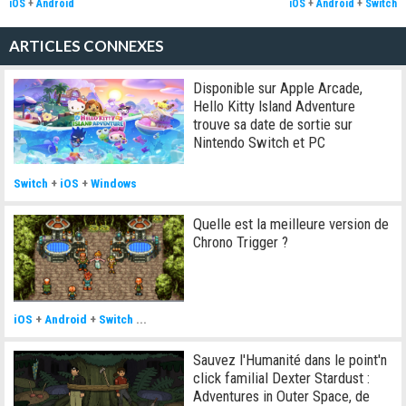
iOS
+
Android
iOS
+
Android
+
Switch
ARTICLES CONNEXES
Disponible sur Apple Arcade,
Hello Kitty Island Adventure
trouve sa date de sortie sur
Nintendo Switch et PC
Switch
+
iOS
+
Windows
Quelle est la meilleure version de
Chrono Trigger ?
iOS
+
Android
+
Switch
...
Sauvez l'Humanité dans le point'n
click familial Dexter Stardust :
Adventures in Outer Space, de