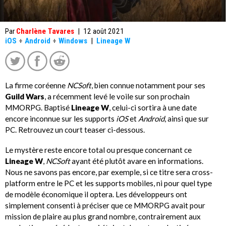
Par
Charlène Tavares
|
12 août 2021
iOS
+
Android
+
Windows
|
Lineage W
La firme coréenne
NCSoft
, bien connue notamment pour ses
Guild Wars
, a récemment levé le voile sur son prochain
MMORPG. Baptisé
Lineage W
, celui-ci sortira à une date
encore inconnue sur les supports
iOS
et
Android
, ainsi que sur
PC. Retrouvez un court teaser ci-dessous.
Le mystère reste encore total ou presque concernant ce
Lineage W
,
NCSoft
ayant été plutôt avare en informations.
Nous ne savons pas encore, par exemple, si ce titre sera cross-
platform entre le PC et les supports mobiles, ni pour quel type
de modèle économique il optera. Les développeurs ont
simplement consenti à préciser que ce MMORPG avait pour
mission de plaire au plus grand nombre, contrairement aux