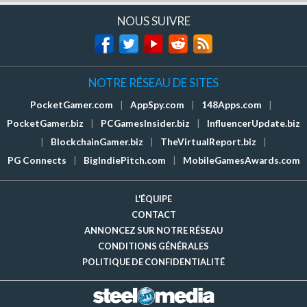
NOUS SUIVRE
NOTRE RÉSEAU DE SITES
PocketGamer.com
|
AppSpy.com
|
148Apps.com
|
PocketGamer.biz
|
PCGamesInsider.biz
|
InfluencerUpdate.biz
|
BlockchainGamer.biz
|
TheVirtualReport.biz
|
PG Connects
|
BigIndiePitch.com
|
MobileGamesAwards.com
L'ÉQUIPE
CONTACT
ANNONCEZ SUR NOTRE RÉSEAU
CONDITIONS GÉNÉRALES
POLITIQUE DE CONFIDENTIALITÉ