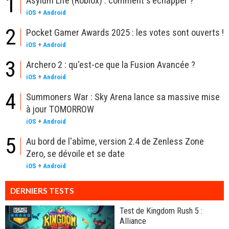
1
Asylum Life (Roblox) : comment s'échapper ?
iOS
+
Android
2
Pocket Gamer Awards 2025 : les votes sont ouverts !
iOS
+
Android
3
Archero 2 : qu'est-ce que la Fusion Avancée ?
iOS
+
Android
4
Summoners War : Sky Arena lance sa massive mise
à jour TOMORROW
iOS
+
Android
5
Au bord de l'abîme, version 2.4 de Zenless Zone
Zero, se dévoile et se date
iOS
+
Android
DERNIERS TESTS
Test de Kingdom Rush 5 :
Alliance