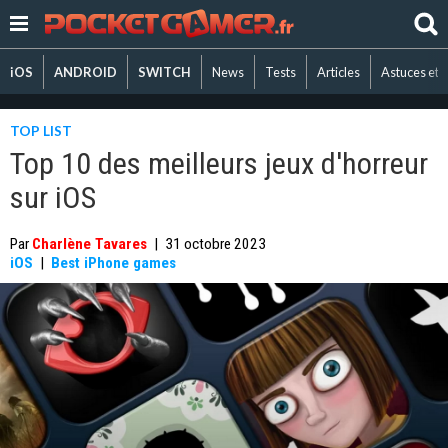
iOS
ANDROID
SWITCH
News
Tests
Articles
Astuces et 
TOP LIST
Top 10 des meilleurs jeux d'horreur
sur iOS
Par
Charlène Tavares
|
31 octobre 2023
iOS
|
Best iPhone games