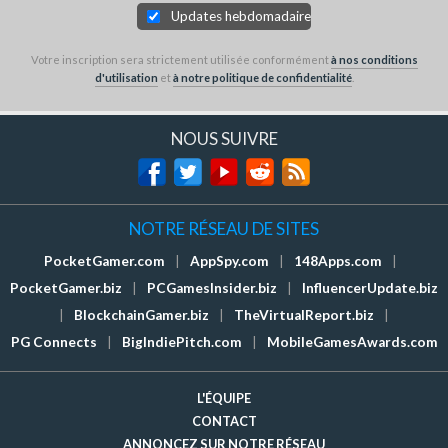
Updates hebdomadaires
Votre inscription sera strictement utilisée conformément
à nos conditions
d'utilisation
et
à notre politique de confidentialité
.
NOUS SUIVRE
NOTRE RÉSEAU DE SITES
PocketGamer.com
|
AppSpy.com
|
148Apps.com
|
PocketGamer.biz
|
PCGamesInsider.biz
|
InfluencerUpdate.biz
|
BlockchainGamer.biz
|
TheVirtualReport.biz
|
PG Connects
|
BigIndiePitch.com
|
MobileGamesAwards.com
L'ÉQUIPE
CONTACT
ANNONCEZ SUR NOTRE RÉSEAU