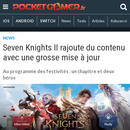
iOS
ANDROID
SWITCH
News
Tests
Articles
Astuces et 
NEWS
Seven Knights II rajoute du contenu
avec une grosse mise à jour
Au programme des festivités : un chapitre et deux
héros