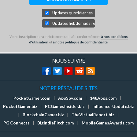
Updates quotidiennes
Updates hebdomadaires
Votre inscription sera strictement utilisée conformément
à nos conditions
d'utilisation
et
à notre politique de confidentialité
.
NOUS SUIVRE
NOTRE RÉSEAU DE SITES
PocketGamer.com
|
AppSpy.com
|
148Apps.com
|
PocketGamer.biz
|
PCGamesInsider.biz
|
InfluencerUpdate.biz
|
BlockchainGamer.biz
|
TheVirtualReport.biz
|
PG Connects
|
BigIndiePitch.com
|
MobileGamesAwards.com