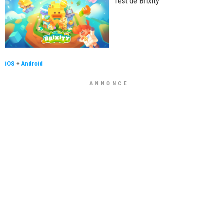
Test de Brixity
iOS
+
Android
ANNONCE