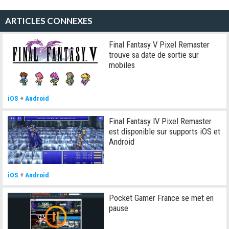
ARTICLES CONNEXES
Final Fantasy V Pixel Remaster
trouve sa date de sortie sur
mobiles
iOS
+
Android
Final Fantasy IV Pixel Remaster
est disponible sur supports iOS et
Android
iOS
+
Android
Pocket Gamer France se met en
pause