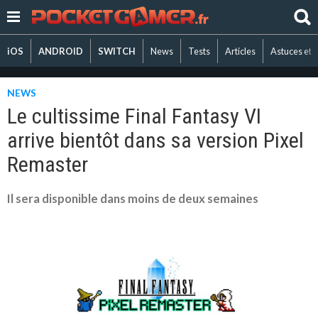
iOS
ANDROID
SWITCH
News
Tests
Articles
Astuces et 
NEWS
Le cultissime Final Fantasy VI
arrive bientôt dans sa version Pixel
Remaster
Il sera disponible dans moins de deux semaines