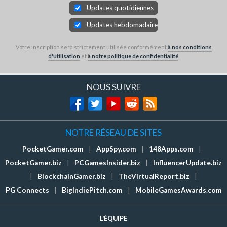
Updates quotidiennes
Updates hebdomadaires
Votre inscription sera strictement utilisée conformément
à nos conditions
d'utilisation
et
à notre politique de confidentialité
.
NOUS SUIVRE
NOTRE RÉSEAU DE SITES
PocketGamer.com
|
AppSpy.com
|
148Apps.com
|
PocketGamer.biz
|
PCGamesInsider.biz
|
InfluencerUpdate.biz
|
BlockchainGamer.biz
|
TheVirtualReport.biz
|
PG Connects
|
BigIndiePitch.com
|
MobileGamesAwards.com
L'ÉQUIPE