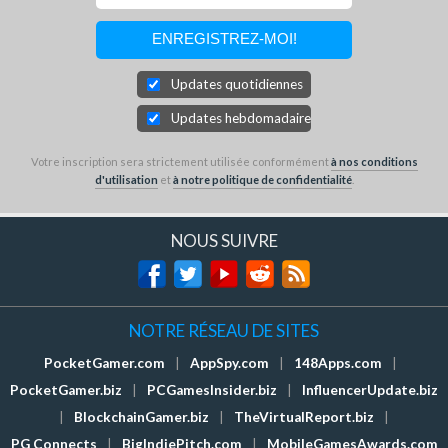
Updates quotidiennes
Updates hebdomadaires
Votre inscription sera strictement utilisée conformément
à nos conditions
d'utilisation
et
à notre politique de confidentialité
.
NOUS SUIVRE
NOTRE RÉSEAU DE SITES
PocketGamer.com
|
AppSpy.com
|
148Apps.com
|
PocketGamer.biz
|
PCGamesInsider.biz
|
InfluencerUpdate.biz
|
BlockchainGamer.biz
|
TheVirtualReport.biz
|
PG Connects
|
BigIndiePitch.com
|
MobileGamesAwards.com