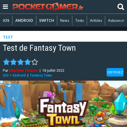
iOS
ANDROID
SWITCH
News
Tests
Articles
Astuces et 
TEST
Test de Fantasy Town
Par
Charlène Tavares
|
18 juillet 2022
OBTENEZ
iOS
+
Android
|
Fantasy Town