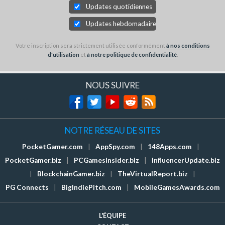
Updates quotidiennes
Updates hebdomadaires
Votre inscription sera strictement utilisée conformément
à nos conditions
d'utilisation
et
à notre politique de confidentialité
.
NOUS SUIVRE
NOTRE RÉSEAU DE SITES
PocketGamer.com
|
AppSpy.com
|
148Apps.com
|
PocketGamer.biz
|
PCGamesInsider.biz
|
InfluencerUpdate.biz
|
BlockchainGamer.biz
|
TheVirtualReport.biz
|
PG Connects
|
BigIndiePitch.com
|
MobileGamesAwards.com
L'ÉQUIPE