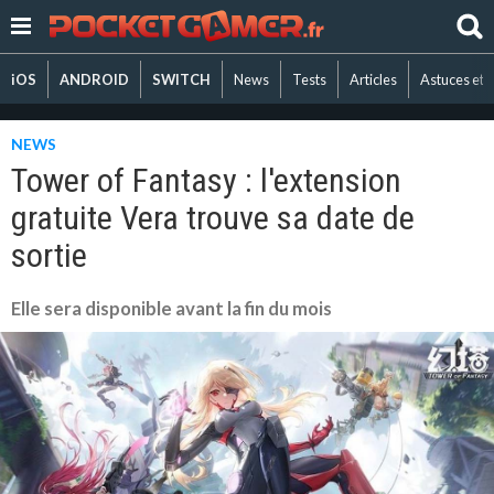
iOS
ANDROID
SWITCH
News
Tests
Articles
Astuces et 
NEWS
Tower of Fantasy : l'extension
gratuite Vera trouve sa date de
sortie
Elle sera disponible avant la fin du mois