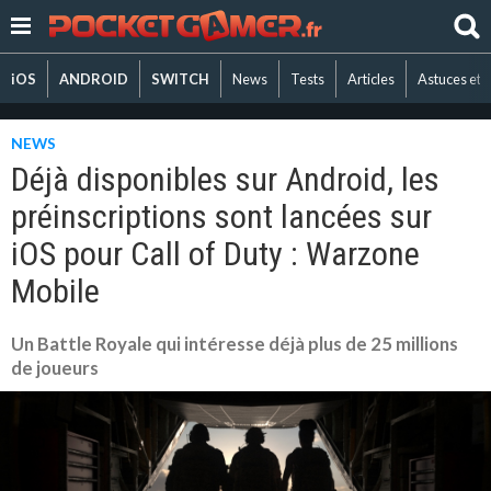
iOS
ANDROID
SWITCH
News
Tests
Articles
Astuces et 
NEWS
Déjà disponibles sur Android, les
préinscriptions sont lancées sur
iOS pour Call of Duty : Warzone
Mobile
Un Battle Royale qui intéresse déjà plus de 25 millions
de joueurs