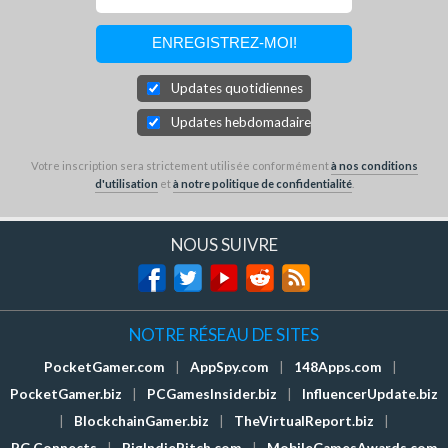
Updates quotidiennes
Updates hebdomadaires
Votre inscription sera strictement utilisée conformément
à nos conditions
d'utilisation
et
à notre politique de confidentialité
.
NOUS SUIVRE
NOTRE RÉSEAU DE SITES
PocketGamer.com
|
AppSpy.com
|
148Apps.com
|
PocketGamer.biz
|
PCGamesInsider.biz
|
InfluencerUpdate.biz
|
BlockchainGamer.biz
|
TheVirtualReport.biz
|