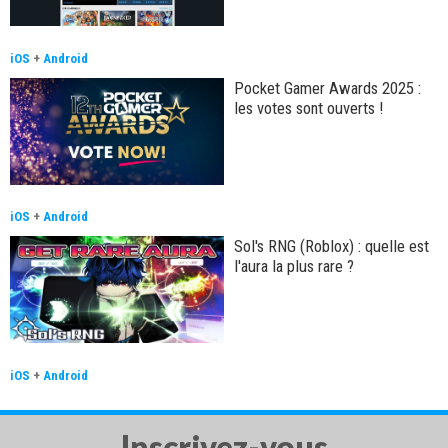
iOS
+
Android
Pocket Gamer Awards 2025 :
les votes sont ouverts !
iOS
+
Android
Sol's RNG (Roblox) : quelle est
l'aura la plus rare ?
iOS
+
Android
Inscrivez-vous