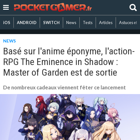
iOS
ANDROID
SWITCH
News
Tests
Articles
Astuces et 
NEWS
Basé sur l'anime éponyme, l'action-
RPG The Eminence in Shadow :
Master of Garden est de sortie
De nombreux cadeaux viennent fêter ce lancement