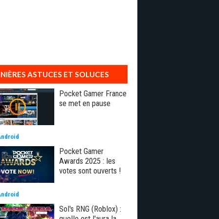
NIÈRES ASTUCES ET SOLUCES
Pocket Gamer France
se met en pause
Android
Pocket Gamer
Awards 2025 : les
votes sont ouverts !
Android
Sol's RNG (Roblox) :
quelle est l'aura la