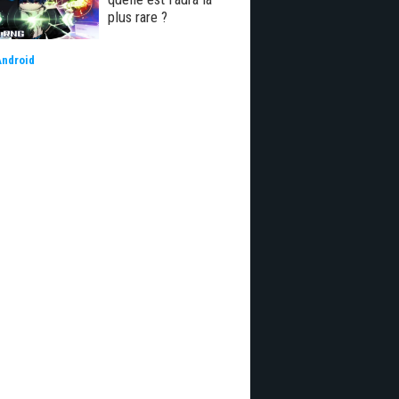
plus rare ?
Android