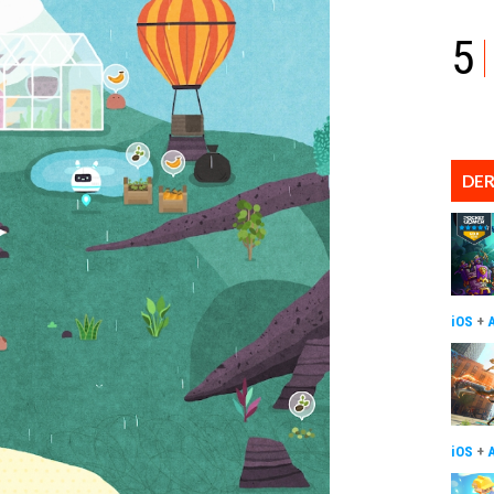
5
DER
iOS
+
iOS
+