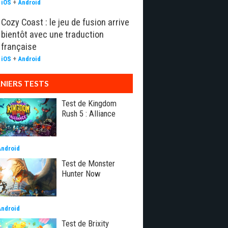
iOS
+
Android
Cozy Coast : le jeu de fusion arrive
bientôt avec une traduction
française
iOS
+
Android
NIERS TESTS
Test de Kingdom
Rush 5 : Alliance
Android
Test de Monster
Hunter Now
Android
Test de Brixity