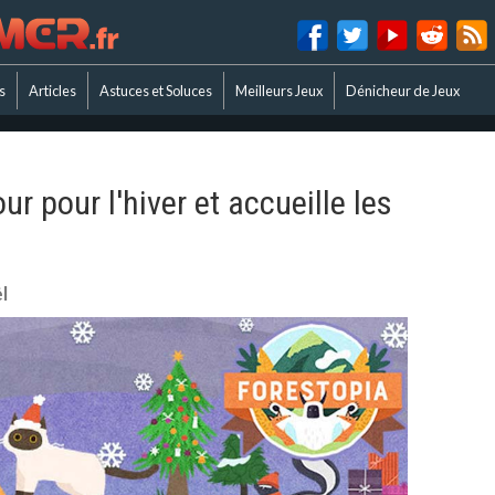
s
Articles
Astuces et Soluces
Meilleurs Jeux
Dénicheur de Jeux
ur pour l'hiver et accueille les
l