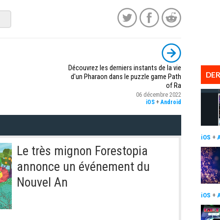
Découvrez les derniers instants de la vie
DER
d'un Pharaon dans le puzzle game Path
of Ra
06 décembre 2022
iOS
+
Android
iOS
+
Le très mignon Forestopia
annonce un événement du
Nouvel An
iOS
+