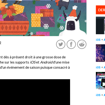
DER
iOS
+
2
t dès à présent droit à une grosse dose de
che sur les supports
iOS
et
Android
d'une mise
e d'un événement de saison puisque consacré à
iOS
+
iOS
+