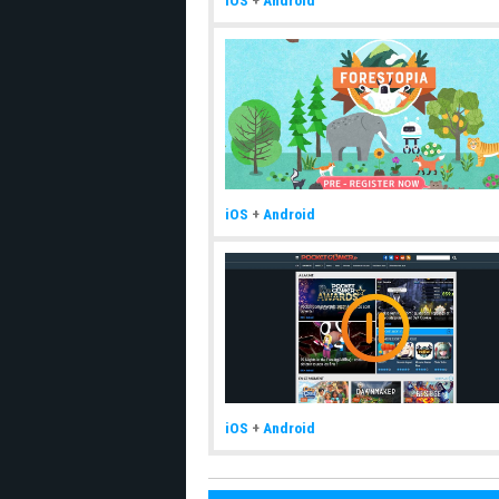
iOS
+
Android
iOS
+
Android
iOS
+
Android