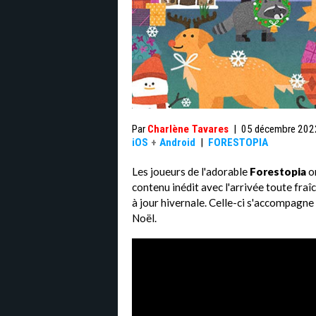
Par
Charlène Tavares
|
05 décembre 202
iOS
+
Android
|
FORESTOPIA
Les joueurs de l'adorable
Forestopia
on
contenu inédit avec l'arrivée toute fraî
à jour hivernale. Celle-ci s'accompagn
Noël.