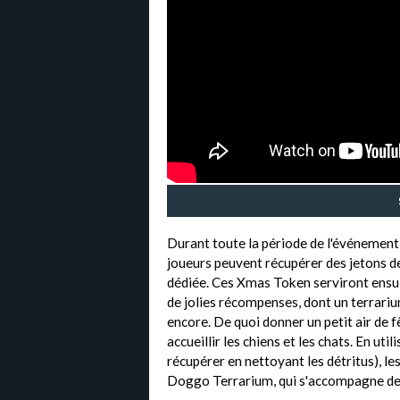
Durant toute la période de l'événement
joueurs peuvent récupérer des jetons de
dédiée. Ces Xmas Token serviront ensui
de jolies récompenses, dont un terrariu
encore. De quoi donner un petit air de f
accueillir les chiens et les chats. En uti
récupérer en nettoyant les détritus), les
Doggo Terrarium, qui s'accompagne de si